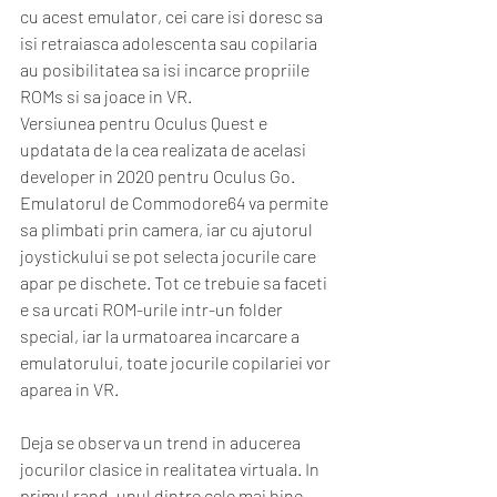
cu acest emulator, cei care isi doresc sa 
isi retraiasca adolescenta sau copilaria 
au posibilitatea sa isi incarce propriile 
ROMs si sa joace in VR. 
Versiunea pentru Oculus Quest e 
updatata de la cea realizata de acelasi 
developer in 2020 pentru Oculus Go. 
Emulatorul de Commodore64 va permite 
sa plimbati prin camera, iar cu ajutorul 
joystickului se pot selecta jocurile care 
apar pe dischete. Tot ce trebuie sa faceti 
e sa urcati ROM-urile intr-un folder 
special, iar la urmatoarea incarcare a 
emulatorului, toate jocurile copilariei vor 
aparea in VR. 
Deja se observa un trend in aducerea 
jocurilor clasice in realitatea virtuala. In 
primul rand, unul dintre cele mai bine 