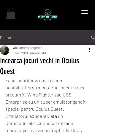
Postare
Alexandra Dragomir
1 mai 2021
1 min de citit
Incearca jocuri vechi in Oculus
Quest
Fanii jocurilor vechi au acum 
posibilitatea sa incerce sa joace clasice 
precum X- Wing Fighter sau USS 
Enterprise cu un super emulator gandit 
special pentru Oculus Quest. 
Emulatorul aduce la viata un 
Commodore64, cunoscut de fanii 
tehnologiei mai vechi drept C64. Odata 