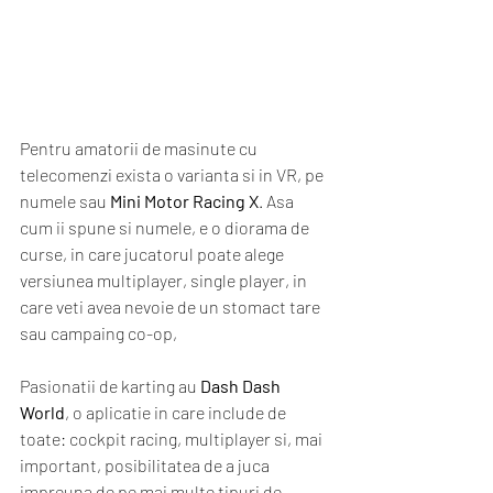
Pentru amatorii de masinute cu 
telecomenzi exista o varianta si in VR, pe 
numele sau 
Mini Motor Racing X
. Asa 
cum ii spune si numele, e o diorama de 
curse, in care jucatorul poate alege 
versiunea multiplayer, single player, in 
care veti avea nevoie de un stomact tare 
sau campaing co-op, 
Pasionatii de karting au 
Dash Dash 
World
, o aplicatie in care include de 
toate: cockpit racing, multiplayer si, mai 
important, posibilitatea de a juca 
impreuna de pe mai multe tipuri de 