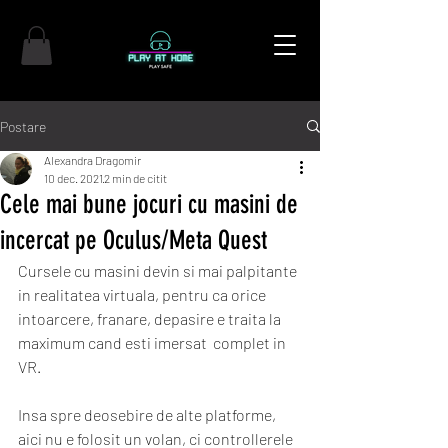
Postare
Alexandra Dragomir
10 dec. 2021
2 min de citit
Cele mai bune jocuri cu masini de
incercat pe Oculus/Meta Quest
Cursele cu masini devin si mai palpitante 
in realitatea virtuala, pentru ca orice 
intoarcere, franare, depasire e traita la 
maximum cand esti imersat  complet in 
VR. 
Insa spre deosebire de alte platforme, 
aici nu e folosit un volan, ci controllerele 