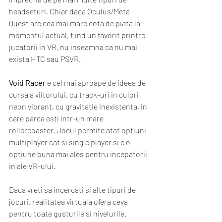
headseturi. Chiar daca Oculus/Meta 
Quest are cea mai mare cota de piata la 
momentul actual, fiind un favorit printre 
jucatorii in VR, nu inseamna ca nu mai 
exista HTC sau PSVR. 
Void Racer
 e cel mai aproape de ideea de 
cursa a viitorului, cu track-uri in culori 
neon vibrant, cu gravitatie inexistenta, in 
care parca esti intr-un mare 
rollercoaster. Jocul permite atat optiuni 
multiplayer cat si single player si e o 
optiune buna mai ales pentru incepatorii 
in ale VR-ului. 
Daca vreti sa incercati si alte tipuri de 
jocuri, realitatea virtuala ofera ceva 
pentru toate gusturile si nivelurile. 