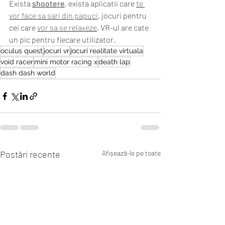
Exista 
shootere
, exista aplicatii care 
te 
vor face sa sari din papuci
, jocuri pentru 
cei care 
vor sa se relaxeze
, VR-ul are cate 
un pic pentru fiecare utilizator. 
oculus quest
jocuri vr
jocuri realitate virtuala
void racer
mini motor racing x
death lap
dash dash world
Postări recente
Afișează-le pe toate