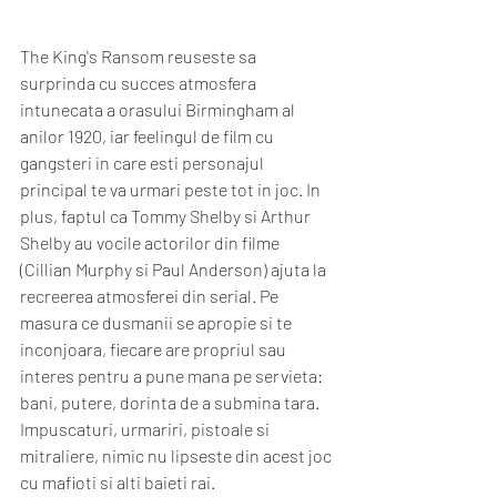
The King's Ransom reuseste sa 
surprinda cu succes atmosfera 
intunecata a orasului Birmingham al 
anilor 1920, iar feelingul de film cu 
gangsteri in care esti personajul 
principal te va urmari peste tot in joc. In 
plus, faptul ca Tommy Shelby si Arthur 
Shelby au vocile actorilor din filme 
(Cillian Murphy si Paul Anderson) ajuta la 
recreerea atmosferei din serial. Pe 
masura ce dusmanii se apropie si te 
inconjoara, fiecare are propriul sau 
interes pentru a pune mana pe servieta: 
bani, putere, dorinta de a submina tara. 
Impuscaturi, urmariri, pistoale si 
mitraliere, nimic nu lipseste din acest joc 
cu mafioti si alti baieti rai. 