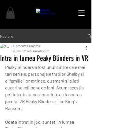
Postare
Alexandra Dragomir
20 mar. 2023
1 min de citit
Intra in lumea Peaky Blinders in VR
Peaky Blinders a fost unul dintre cele mai 
tari seriale, personajele fratilor Shelby si 
ai familiei lor extinse, dusmani si aliati 
cucerind milioane de fani. Acum, acestia 
pot intra in lumea lor odata cu lansarea 
jocului VR Peaky Blinders: The King's 
Ransom. 
Odata intrat in joc, sunteti in lumea 