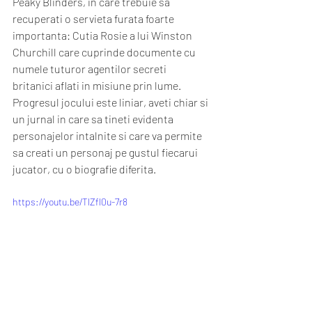
Peaky Blinders, in care trebuie sa 
recuperati o servieta furata foarte 
importanta: Cutia Rosie a lui Winston 
Churchill care cuprinde documente cu 
numele tuturor agentilor secreti 
britanici aflati in misiune prin lume.  
Progresul jocului este liniar, aveti chiar si 
un jurnal in care sa tineti evidenta 
personajelor intalnite si care va permite 
sa creati un personaj pe gustul fiecarui 
jucator, cu o biografie diferita. 
https://youtu.be/TlZfl0u-7r8