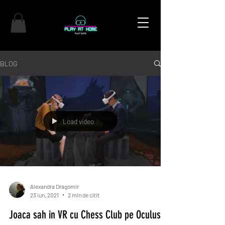
BLOG
Load video
Alexandra Dragomir
23 iun. 2021
2 min de citit
Joaca sah in VR cu Chess Club pe Oculus