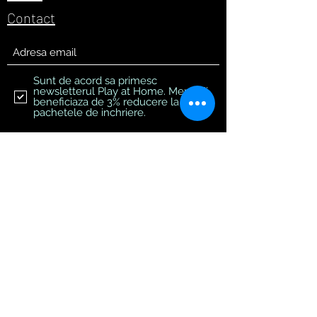
Contact
Sunt de acord sa primesc
newsletterul Play at Home. Membrii
beneficiaza de 3% reducere la
pachetele de inchriere.
Aboneaza-te la newsletter!
GATEWAY VR STUDIO SRL
CUI: RO51103868
Str. Sg. Maj. Vasile Topliceanu 8, Bl. P37, Sc.2, Ap. 44,
Sec. 5, Bucuresti
Contact:
+40 745577900
play@vrstudio.ro