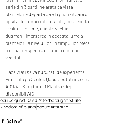
serie din 3 parti, ne arata ca viata 
plantelor e departe de a fi plictisitoare si 
lipsita de lucruri interesante, ci ca exista 
rivalitati, drame, aliante si chiar 
dusmani. Imersarea in aceasta lume a 
plantelor, la nivelul lor, in timpul lor ofera 
o noua perspectiva asupra regnului 
vegetal.
Daca vreti sa va bucurati de experienta 
First Life pe Oculus Quest, puteti incerca 
AICI
, iar Kingdom of Plants e deja 
disponibil 
AICI
. 
oculus quest
David Attenborough
first life
kingdom of plants
documentare vr