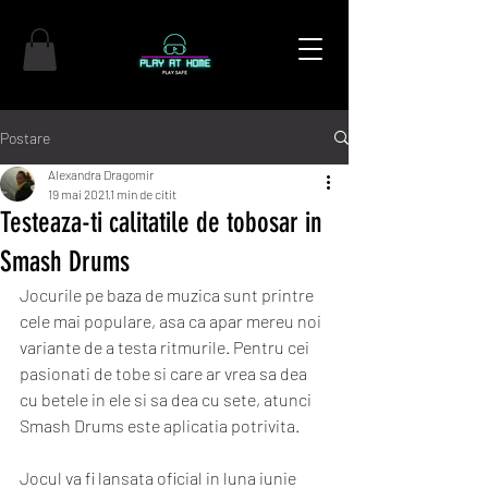
Postare
Alexandra Dragomir
19 mai 2021
1 min de citit
Testeaza-ti calitatile de tobosar in
Smash Drums
Jocurile pe baza de muzica sunt printre 
cele mai populare, asa ca apar mereu noi 
variante de a testa ritmurile. Pentru cei 
pasionati de tobe si care ar vrea sa dea 
cu betele in ele si sa dea cu sete, atunci 
Smash Drums este aplicatia potrivita.
Jocul va fi lansata oficial in luna iunie 