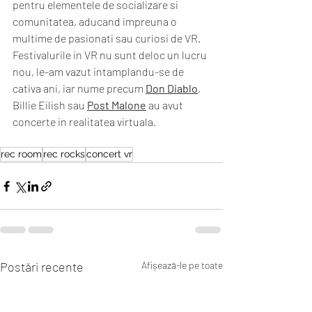
pentru elementele de socializare si 
comunitatea, aducand impreuna o 
multime de pasionati sau curiosi de VR.  
Festivalurile in VR nu sunt deloc un lucru 
nou, le-am vazut intamplandu-se de 
cativa ani, iar nume precum 
Don Diablo
, 
Billie Eilish sau 
Post Malone
 au avut 
concerte in realitatea virtuala. 
rec room
rec rocks
concert vr
Postări recente
Afișează-le pe toate