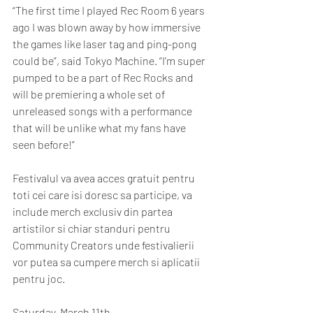
“The first time I played Rec Room 6 years 
ago I was blown away by how immersive 
the games like laser tag and ping-pong 
could be”, said Tokyo Machine. “I’m super 
pumped to be a part of Rec Rocks and 
will be premiering a whole set of 
unreleased songs with a performance 
that will be unlike what my fans have 
seen before!”
Festivalul va avea acces gratuit pentru 
toti cei care isi doresc sa participe, va 
include merch exclusiv din partea 
artistilor si chiar standuri pentru 
Community Creators unde festivalierii 
vor putea sa cumpere merch si aplicatii 
pentru joc. 
Saturday, March 11th