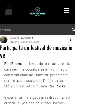
Postare
Alexandra Dragomir
9 mar. 2023
2 min de citit
Participa la un festival de muzica in
VR
Rec Room
, platforma de realitate virtuala 
care permite socializarea intr-un mediu 
construit chiar de utilizatori pregateste 
pentru acest weekend - 11 - 12 martie 
2023, un festival de muzica, 
Rec Rocks. 
Experienta imersiva va avea drept invitati 
artistii Tokyo Machine, Ethan Bortnick, 