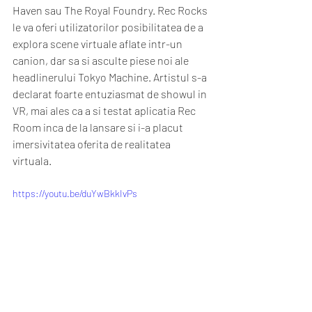
Haven sau The Royal Foundry. Rec Rocks 
le va oferi utilizatorilor posibilitatea de a 
explora scene virtuale aflate intr-un 
canion, dar sa si asculte piese noi ale 
headlinerului Tokyo Machine. Artistul s-a 
declarat foarte entuziasmat de showul in 
VR, mai ales ca a si testat aplicatia Rec 
Room inca de la lansare si i-a placut 
imersivitatea oferita de realitatea 
virtuala. 
https://youtu.be/duYwBkkIvPs