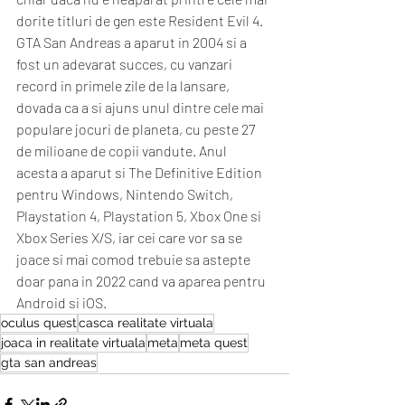
dorite titluri de gen este Resident Evil 4. 
GTA San Andreas a aparut in 2004 si a 
fost un adevarat succes, cu vanzari 
record in primele zile de la lansare, 
dovada ca a si ajuns unul dintre cele mai 
populare jocuri de planeta, cu peste 27 
de milioane de copii vandute. Anul 
acesta a aparut si The Definitive Edition 
pentru Windows, Nintendo Switch, 
Playstation 4, Playstation 5, Xbox One si 
Xbox Series X/S, iar cei care vor sa se 
joace si mai comod trebuie sa astepte 
doar pana in 2022 cand va aparea pentru 
Android si iOS.
oculus quest
casca realitate virtuala
joaca in realitate virtuala
meta
meta quest
gta san andreas