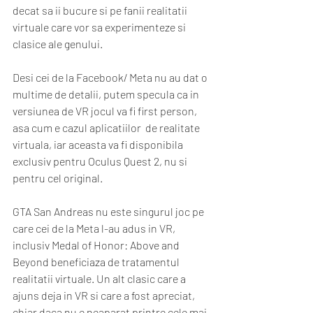
decat sa ii bucure si pe fanii realitatii 
virtuale care vor sa experimenteze si 
clasice ale genului. 
Desi cei de la Facebook/ Meta nu au dat o 
multime de detalii, putem specula ca in 
versiunea de VR jocul va fi first person, 
asa cum e cazul aplicatiilor  de realitate 
virtuala, iar aceasta va fi disponibila 
exclusiv pentru Oculus Quest 2, nu si 
pentru cel original. 
GTA San Andreas nu este singurul joc pe 
care cei de la Meta l-au adus in VR, 
inclusiv Medal of Honor: Above and 
Beyond beneficiaza de tratamentul 
realitatii virtuale. Un alt clasic care a 
ajuns deja in VR si care a fost apreciat, 
chiar daca nu e neaparat printre cele mai 