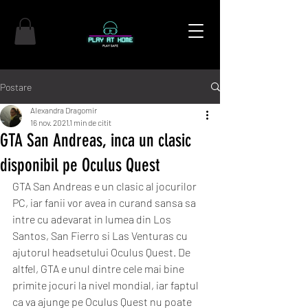
Postare
Alexandra Dragomir
16 nov. 2021
1 min de citit
GTA San Andreas, inca un clasic
disponibil pe Oculus Quest
GTA San Andreas e un clasic al jocurilor 
PC, iar fanii vor avea in curand sansa sa 
intre cu adevarat in lumea din Los 
Santos, San Fierro si Las Venturas cu 
ajutorul headsetului Oculus Quest. De 
altfel, GTA e unul dintre cele mai bine 
primite jocuri la nivel mondial, iar faptul 
ca va ajunge pe Oculus Quest nu poate 